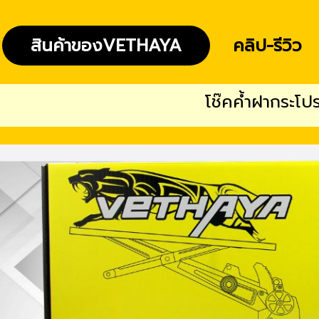
สินค้าของVETHAYA
คลิป-รีวิว
โช๊คค้ำฝากระโปรงรถยน