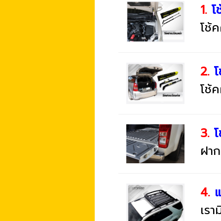
1.
โช
โช้
2.
โ
โช้
3.
โ
ฝากร
4.
แ
เรา