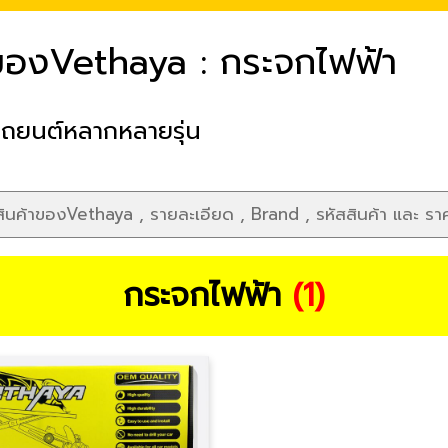
ของVethaya : กระจกไฟฟ้า
รถยนต์หลากหลายรุ่น
กระจกไฟฟ้า
(1)