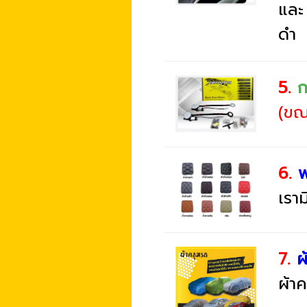
และ
ดำ
5.
ก
(ขณะ
6.
พ
เรา
7.
ผ้
ผ้า