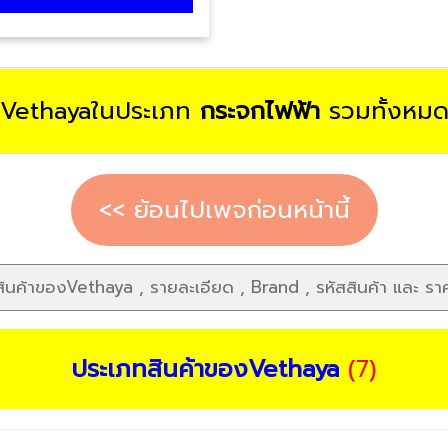
งVethayaในประเภท
กระจกไฟฟ้า
รวมทั้งหม
<< ย้อนไปเพจก่อนหน้านี้
ประเภทสินค้าของVethaya
(7)