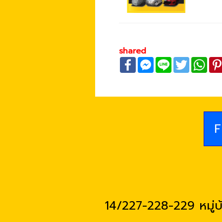
shared
Facebook
Facebook
Line
Twitter
Wh
Messenger
F
14/227-228-229 หมู่